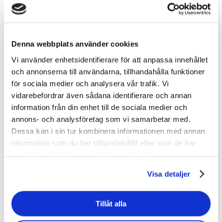
Från
mättrötthet
Denna webbplats använder cookies
till
Vi använder enhetsidentifierare för att anpassa innehållet
meningsfulla
och annonserna till användarna, tillhandahålla funktioner
möten:
för sociala medier och analysera vår trafik. Vi
så
vidarebefordrar även sådana identifierare och annan
skalar
information från din enhet till de sociala medier och
du
annons- och analysföretag som vi samarbetar med.
human-
Dessa kan i sin tur kombinera informationen med annan
centred
Från
information som du har tillhandahållit eller som de har
HR
mättrötthet
Blogg
samlat in när du har använt deras tjänster.
till
Från mättrötthet till
meningsfulla
Visa detaljer
möten:
meningsfulla möten: så skalar
så
du human-centred HR
Tillåt alla
skalar
du
Så sätter du människan först i HR-digitaliseringen.