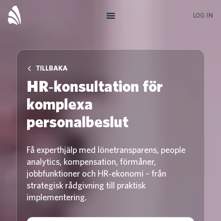
Skip
LOG IN
to
main
content
TILLBAKA
HR‑konsultation för
komplexa
personalbeslut
Få experthjälp med lönetransparens, people
analytics, kompensation, förmåner,
jobbfunktioner och HR‑ekonomi – från
strategisk rådgivning till praktisk
implementering.