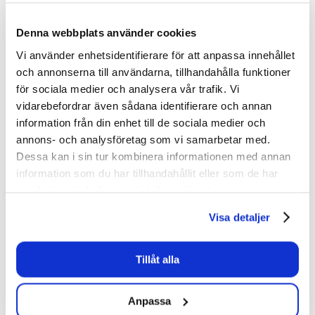
Nytt rekryteringsflöde
Denna webbplats använder cookies
och chefspanel
Vi använder enhetsidentifierare för att anpassa innehållet
och annonserna till användarna, tillhandahålla funktioner
för sociala medier och analysera vår trafik. Vi
En samlad ingång för att se team,
vidarebefordrar även sådana identifierare och annan
tjänster, rekryteringsprocesser,
information från din enhet till de sociala medier och
annons- och analysföretag som vi samarbetar med.
kandidater och teamstatistik
Dessa kan i sin tur kombinera informationen med annan
”Lägg till i team”: begär att skapa en
information som du har tillhandahållit eller som de har
samlat in när du har använt deras tjänster.
tjänst eller initiera rekrytering
Visa detaljer
Guidad process där du väljer
rekryteringssätt, mall, kopplar till tjänst
Tillåt alla
och lägger till rollinformation
Vyer för tjänster, lediga tjänster (ATS),
Anpassa