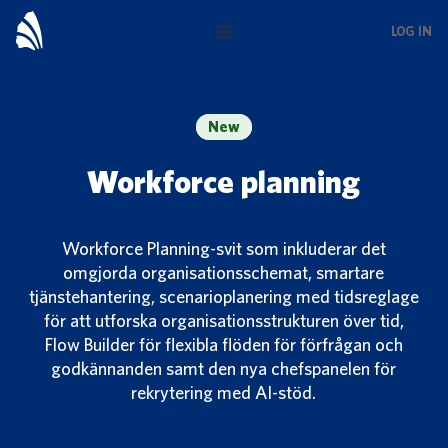
Skip
LOG IN
to
main
content
New
Workforce planning
Workforce Planning-svit som inkluderar det
omgjorda organisationsschemat, smartare
tjänstehantering, scenarioplanering med tidsreglage
för att utforska organisationsstrukturen över tid,
Flow Builder för flexibla flöden för förfrågan och
godkännanden samt den nya chefspanelen för
rekrytering med AI-stöd.