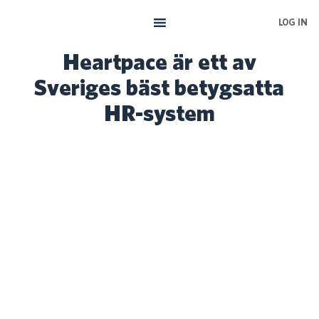
Skip
LOG IN
to
main
Heartpace är ett av
content
Sveriges bäst betygsatta
HR-system