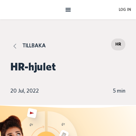
Skip
LOG IN
to
main
content
HR
TILLBAKA
HR-hjulet
20 Jul, 2022
5 min