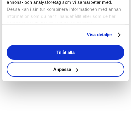
annons- och analysföretag som vi samarbetar med.
Dessa kan i sin tur kombinera informationen med annan
Från
information som du har tillhandahållit eller som de har
mättrötthet
samlat in när du har använt deras tjänster.
till
meningsfulla
Visa detaljer
möten:
så
skalar
Tillåt alla
du
human-
Anpassa
centred
Från
HR
mättrötthet
Blogg
till
Från mättrötthet till
meningsfulla
möten:
meningsfulla möten: så skalar
så
du human-centred HR
skalar
du
Så sätter du människan först i HR-digitaliseringen.
human-