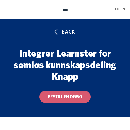
Skip
LOG IN
to
main
content
BACK
Integrer Learnster for
sømløs kunnskapsdeling
Knapp
BESTILL EN DEMO