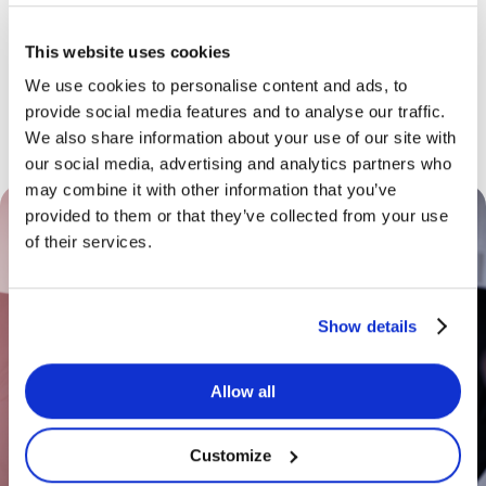
Heartpace fungerer?
This website uses cookies
Fyll inn dine opplysninger, så kontakter vi deg snart
We use cookies to personalise content and ads, to
provide social media features and to analyse our traffic.
Feil:
Kontaktskjema ble ikke funnet.
We also share information about your use of our site with
our social media, advertising and analytics partners who
may combine it with other information that you’ve
provided to them or that they’ve collected from your use
of their services.
Show details
Allow all
Customize