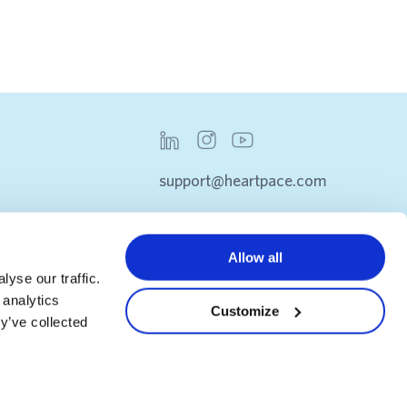
support@heartpace.com
Allow all
yse our traffic.
 analytics
Customize
y’ve collected