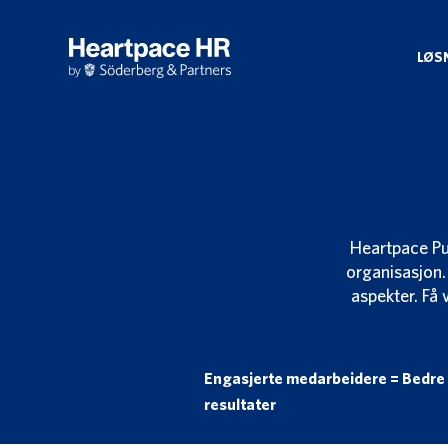
Skip
to
main
LØS
content
Heartpace Pu
organisasjon.
aspekter. Få 
Engasjerte medarbeidere = Bedre
resultater