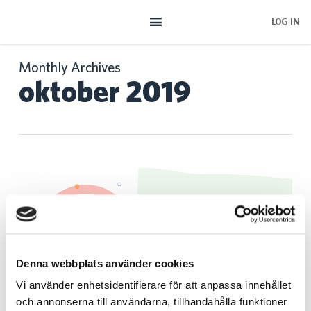
Skip
LOG IN
to
main
content
Monthly Archives
oktober 2019
Hur
ser
framtidens
arbetsledning
ut?
Denna webbplats använder cookies
Blogg
Vi använder enhetsidentifierare för att anpassa innehållet
och annonserna till användarna, tillhandahålla funktioner
Hur ser