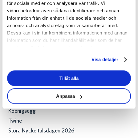
för sociala medier och analysera vår trafik. Vi
framtidens
vidarebefordrar även sådana identifierare och annan
information från din enhet till de sociala medier och
arbetsledning
annons- och analysföretag som vi samarbetar med.
ut?
Dessa kan i sin tur kombinera informationen med annan
information som du har tillhandahållit eller som de har
samlat in när du har använt deras tjänster.
Sök
Visa detaljer
Sök
Tillåt alla
Recent Posts
Anpassa
Koenigsegg
Twine
Stora Nyckeltalsdagen 2026