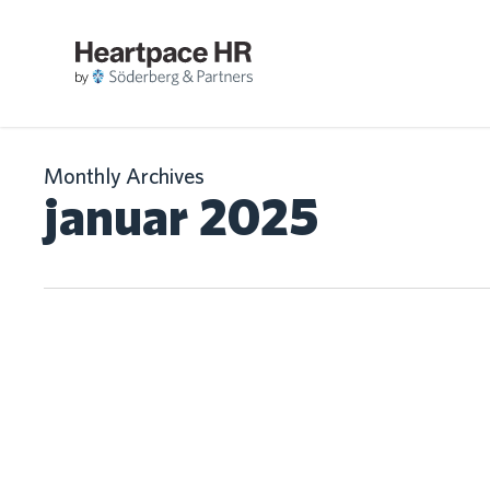
Skip
to
main
LØS
content
Monthly Archives
januar 2025
Scrive