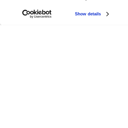
Show details
E-learning
Learnster