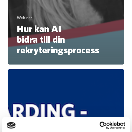
Webinar
Hur kan AI
bidra till din
rekryteringsprocess
Effektiv
Digital
Onboarding
–
Från
Plan
till
Implementering