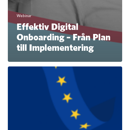
Webinar
Effektiv Digital
Onboarding – Från Plan
till Implementering
Är
du
förberedd
inför
Lönetransparensdirektivet?
Så
hjälper
vi
våra